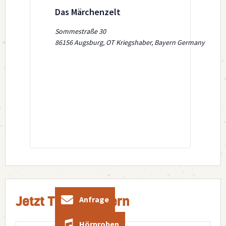
Das Märchenzelt
Sommestraße 30
86156 Augsburg, OT Kriegshaber
,
Bayern
Germany
Jetzt Ticket sichern
Anfrage
Hörproben