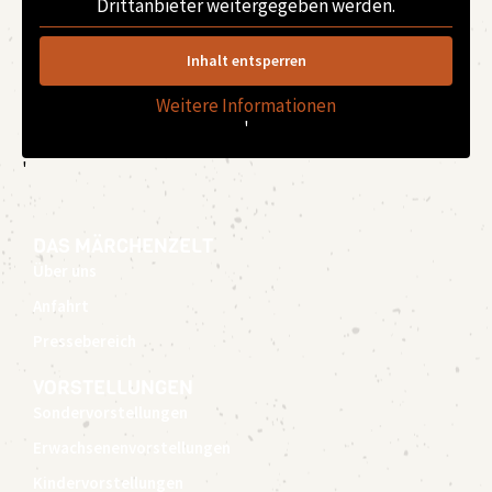
Drittanbieter weitergegeben werden.
Inhalt entsperren
Weitere Informationen
'
'
DAS MÄRCHENZELT
Über uns
Anfahrt
Pressebereich
VORSTELLUNGEN
Sondervorstellungen
Erwachsenenvorstellungen
Kindervorstellungen