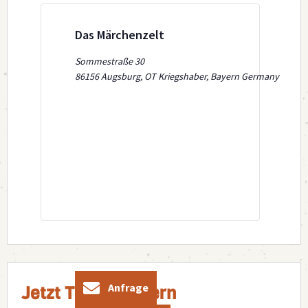
Das Märchenzelt
Sommestraße 30
86156 Augsburg, OT Kriegshaber
,
Bayern
Germany
Anfrage
Jetzt Ticket sichern