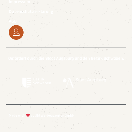
Impressum
Datenschutzerklärung
AGB
Gefördert durch die Stadt Augsburg und den Bezirk Schwaben.
Made with
at Uhl Werbeagentur GmbH